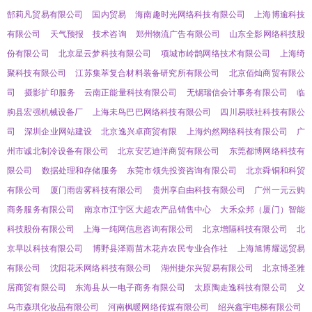
郜莉凡贸易有限公司
国内贸易
海南趣时光网络科技有限公司
上海博逾科技
有限公司
天气预报
技术咨询
郑州物流广告有限公司
山东全影网络科技股
份有限公司
北京星云梦科技有限公司
项城市岭鹊网络技术有限公司
上海绮
聚科技有限公司
江苏集萃复合材料装备研究所有限公司
北京佰灿商贸有限公
司
摄影扩印服务
云南正能量科技有限公司
无锡瑞信会计事务有限公司
临
朐县宏强机械设备厂
上海未鸟巴巴网络科技有限公司
四川易联社科技有限公
司
深圳企业网站建设
北京逸兴卓商贸有限
上海灼然网络科技有限公司
广
州市诚北制冷设备有限公司
北京安艺迪洋商贸有限公司
东莞都博网络科技有
限公司
数据处理和存储服务
东莞市领先投资咨询有限公司
北京舜铜和科贸
有限公司
厦门雨齿雾科技有限公司
贵州享自由科技有限公司
广州一元云购
商务服务有限公司
南京市江宁区大超农产品销售中心
大禾众邦（厦门）智能
科技股份有限公司
上海一纯网信息咨询有限公司
北京增隔科技有限公司
北
京早以科技有限公司
博野县泽雨苗木花卉农民专业合作社
上海旭博耀远贸易
有限公司
沈阳花禾网络科技有限公司
湖州捷尔兴贸易有限公司
北京博圣雅
居商贸有限公司
东海县从一电子商务有限公司
太原陶走逸科技有限公司
义
乌市森琪化妆品有限公司
河南枫暖网络传媒有限公司
绍兴鑫宇电梯有限公司