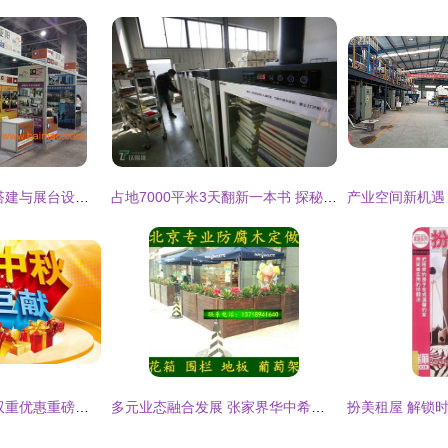
思达广告 专业展位搭建与展台设计，一站式优质服务解决方案
占地7000平米3天翻新一本书 探秘二手书的“速生”魔法工厂
迎双节狂欢季 软件双重优惠重磅来袭，图书出租限时特惠
多元业态融合发展 张家界华中希望读书社的经营之道