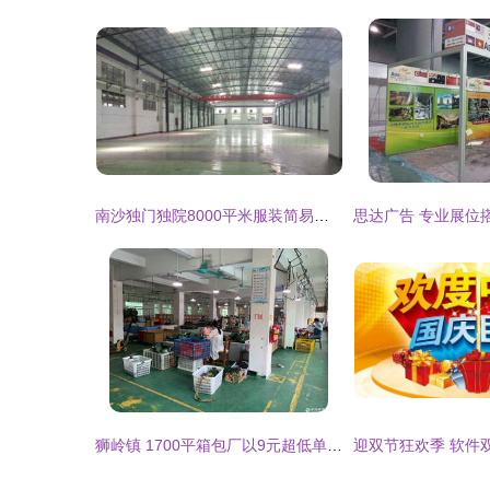
南沙独门独院8000平米服装简易厂房出租，赋能产业升级新空间
狮岭镇 1700平箱包厂以9元超低单价分租，探索产业空间高效利用新路径