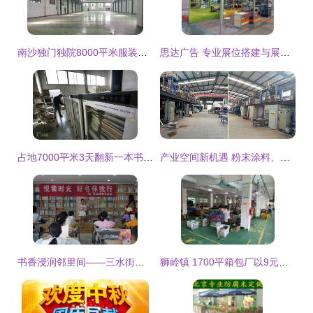
南沙独门独院8000平米服装简易厂房出租，赋能产业升级新空间
思达广告 专业展位搭建与展台设计，一站式优质服务解决方案
占地7000平米3天翻新一本书 探秘二手书的“速生”魔法工厂
产业空间新机遇 粉末涂料、塑粉与油漆涂料厂的租售服务指南
书香浸润邻里间——三水街道马厂社区“悦读时光”图书出租活动
狮岭镇 1700平箱包厂以9元超低单价分租，探索产业空间高效利用新路径