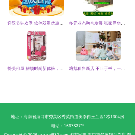
迎双节狂欢季 软件双重优惠重磅来袭，图书出租限时特惠
多元业态融合发展 张家界华中希望读书社的经营之道
扮美租屋 解锁时尚新体验，服装出租的无限可能
塘鹅租售新店 不止于书，一场关于生活的社区实验
地址：海南省海口市秀英区秀英街道美泰街玉兰园1栋1304房
电话：1667337**
Copyright © 2026
www.ei832.com
图书出租
海口市楚溪锦百货店
图